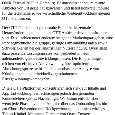
OMR Festival 2025 in Hamburg. Er unterstützt dabei, relevante
Anbieter vor Ort gezielt auszuwählen und liefert konkrete Impulse
für die technische sowie wirtschaftliche Weiterentwicklung eigener
OTT-Plattformen.
Der OTT-Guide bietet praxisnahe Einblicke in zentrale
Herausforderungen, mit denen OTT-Anbieter derzeit konfrontiert
sind. Dazu zählen unter anderem steigende Marketingausgaben, eine
stark segmentierte Zielgruppe, geringe Umwandlungsraten sowie
Schwierigkeiten bei der langfristigen Nutzerbindung. Qvest stellt
dazu passende Lösungsansätze vor, gegliedert in neun
aufeinanderfolgende Entwicklungsphasen. Die Empfehlungen
reichen von effektiver Aboverwaltung über optimierte
Abrechnungsprozesse bis hin zu datenbasierter Analyse von
Kündigungen und individuell zugeschnittenen
Rückgewinnungskampagnen.
„Viele OTT-Plattformen konzentrieren sich stark auf Inhalte und
App-Entwicklung, vernachlässigen jedoch den gesamten
Kundenlebenszyklus. Nachhaltiges Wachstum entsteht aber nur,
wenn jede Phase – von der Akquise über das Onboarding bis hin
zur Churn-Prävention und Rückgewinnung – optimiert wird“, sagt
Tobias Künkel, Managing Director von Qvest Engage.