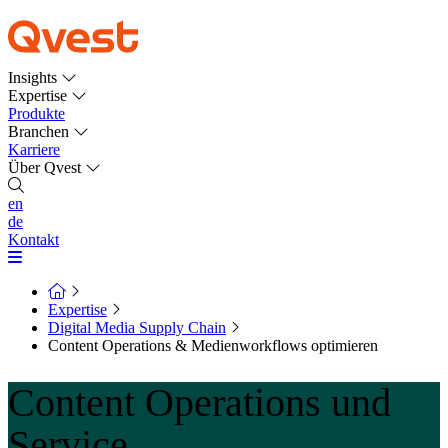
Insights
Expertise
Produkte
Branchen
Karriere
Über Qvest
en
de
Kontakt
Expertise
Digital Media Supply Chain
Content Operations & Medienworkflows optimieren
Content Operations und
Service