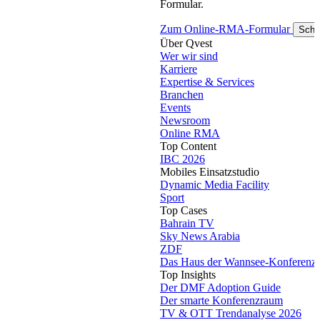
Formular.
Zum Online-RMA-Formular
Schl
Über Qvest
Wer wir sind
Karriere
Expertise & Services
Branchen
Events
Newsroom
Online RMA
Top Content
IBC 2026
Mobiles Einsatzstudio
Dynamic Media Facility
Sport
Top Cases
Bahrain TV
Sky News Arabia
ZDF
Das Haus der Wannsee-Konferenz
Top Insights
Der DMF Adoption Guide
Der smarte Konferenzraum
TV & OTT Trendanalyse 2026