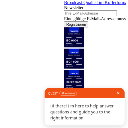
Broadcast-Qualität im Kofferforma
Newsletter
Eine gültige E-Mail-Adresse muss 
Registrieren
Folge uns
©
I
D