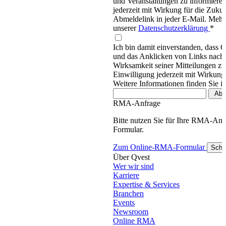
und Veranstaltungen zu informieren
jederzeit mit Wirkung für die Zukun
Abmeldelink in jeder E-Mail. Mehr 
unserer
Datenschutzerklärung
*
Ich bin damit einverstanden, dass 
und das Anklicken von Links nachv
Wirksamkeit seiner Mitteilungen z
Einwilligung jederzeit mit Wirkung
Weitere Informationen finden Sie i
RMA-Anfrage
Bitte nutzen Sie für Ihre RMA-An
Formular.
Zum Online-RMA-Formular
Schl
Über Qvest
Wer wir sind
Karriere
Expertise & Services
Branchen
Events
Newsroom
Online RMA