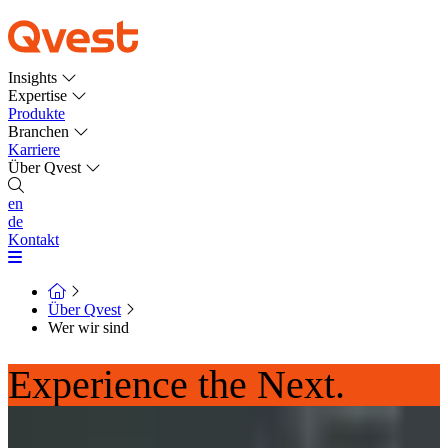
Insights
Expertise
Produkte
Branchen
Karriere
Über Qvest
en
de
Kontakt
Über Qvest
Wer wir sind
Experience the Next.