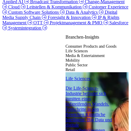
Applied AI
Broadcast Transformation
Change-Management
Cloud
Leitstellen & Kommunikation
Customer Experience
Custom Software Solutions
Data & Analytics
Digital
Media Supply Chain
Foresight & Innovation
IP & Rights
Management
OTT
Projektmanagement & PMO
Salesforce
Systemintegration
Branchen-Insights
Consumer Products and Goods
Life Sciences
Media & Entertainment
Mobility
Public Sector
Retail
Life Sciences
Die Life-Science-
Industrie befindet sich
inmitten eines
tiefgreifenden Wandels.
Fortschritte in den
Bereichen Künstliche
Intelligenz, Big Data und
digitale
Gesundheitslösungen