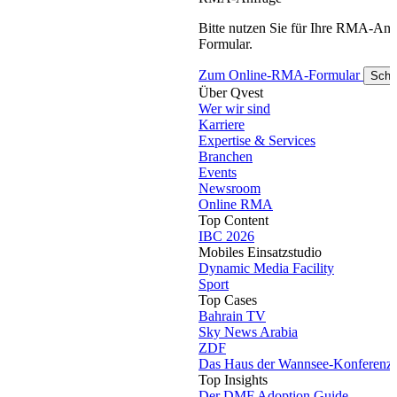
Bitte nutzen Sie für Ihre RMA-An
Formular.
Zum Online-RMA-Formular
Schl
Über Qvest
Wer wir sind
Karriere
Expertise & Services
Branchen
Events
Newsroom
Online RMA
Top Content
IBC 2026
Mobiles Einsatzstudio
Dynamic Media Facility
Sport
Top Cases
Bahrain TV
Sky News Arabia
ZDF
Das Haus der Wannsee-Konferenz
Top Insights
Der DMF Adoption Guide