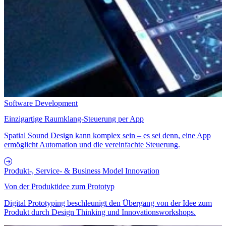
Software Development
Einzigartige Raumklang-Steuerung per App
Spatial Sound Design kann komplex sein – es sei denn, eine App
ermöglicht Automation und die vereinfachte Steuerung.
Produkt-, Service- & Business Model Innovation
Von der Produktidee zum Prototyp
Digital Prototyping beschleunigt den Übergang von der Idee zum
Produkt durch Design Thinking und Innovationsworkshops.