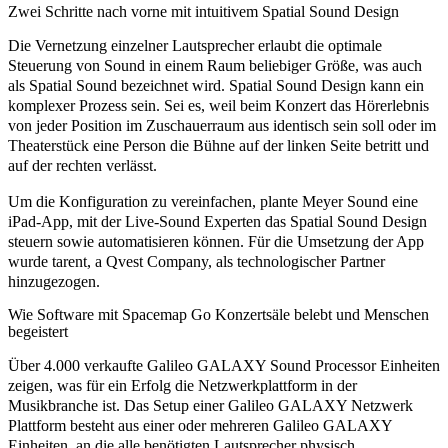
Zwei Schritte nach vorne mit intuitivem Spatial Sound Design
Die Vernetzung einzelner Lautsprecher erlaubt die optimale
Steuerung von Sound in einem Raum beliebiger Größe, was auch
als
Spatial Sound
bezeichnet wird. Spatial Sound Design kann ein
komplexer Prozess sein. Sei es, weil beim Konzert das Hörerlebnis
von jeder Position im Zuschauerraum aus identisch sein soll oder im
Theaterstück eine Person die Bühne auf der linken Seite betritt und
auf der rechten verlässt.
Um die Konfiguration zu vereinfachen, plante Meyer Sound eine
iPad-App, mit der Live-Sound Experten das Spatial Sound Design
steuern sowie automatisieren können. Für die Umsetzung der App
wurde tarent, a Qvest Company, als technologischer Partner
hinzugezogen.
Wie Software mit Spacemap Go Konzertsäle belebt und Menschen
begeistert
Über 4.000 verkaufte Galileo GALAXY Sound Processor Einheiten
zeigen, was für ein Erfolg die Netzwerkplattform in der
Musikbranche ist. Das Setup einer Galileo GALAXY Netzwerk
Plattform besteht aus einer oder mehreren Galileo GALAXY
Einheiten, an die alle benötigten Lautsprecher physisch