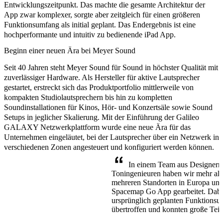
Entwicklungszeitpunkt. Das machte die gesamte Architektur der
App zwar komplexer, sorgte aber zeitgleich für einen größeren
Funktionsumfang als initial geplant. Das Endergebnis ist eine
hochperformante und intuitiv zu bedienende iPad App.
Beginn einer neuen Ära bei Meyer Sound
Seit 40 Jahren steht Meyer Sound für Sound in höchster Qualität mit
zuverlässiger Hardware. Als Hersteller für aktive Lautsprecher
gestartet, erstreckt sich das Produktportfolio mittlerweile von
kompakten
Studiolautsprechern
bis hin zu kompletten
Soundinstallationen
für Kinos, Hör- und Konzertsäle sowie Sound
Setups in jeglicher Skalierung. Mit der Einführung der Galileo
GALAXY Netzwerkplattform wurde eine neue Ära für das
Unternehmen eingeläutet, bei der Lautsprecher über ein Netzwerk in
verschiedenen Zonen angesteuert und konfiguriert werden können.
In einem Team aus Designern
Toningenieuren haben wir mehr als 
mehreren Standorten in Europa un
Spacemap Go App gearbeitet. Dabe
ursprünglich geplanten Funktionsum
übertroffen und konnten große Teil