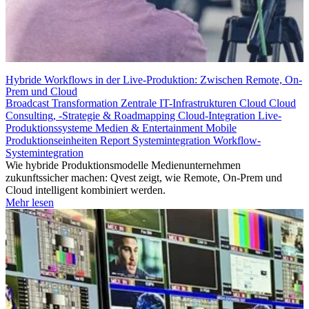
Hybride Workflows in der Live-Produktion: Zwischen Remote, On-
Prem und Cloud
Broadcast Transformation
Zentrale IT-Infrastrukturen
Cloud
Cloud
Consulting, -Strategie & Roadmapping
Cloud-Integration
Live-
Produktionssysteme
Medien & Entertainment
Mobile
Produktionseinheiten
Report
Systemintegration
Workflow-
Systemintegration
Wie hybride Produktionsmodelle Medienunternehmen
zukunftssicher machen: Qvest zeigt, wie Remote, On-Prem und
Cloud intelligent kombiniert werden.
Mehr lesen