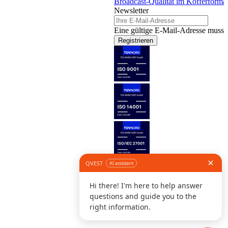
Broadcast-Qualität im Kofferforma
Newsletter
Eine gültige E-Mail-Adresse muss 
Registrieren
Folge uns
©
I
D
K