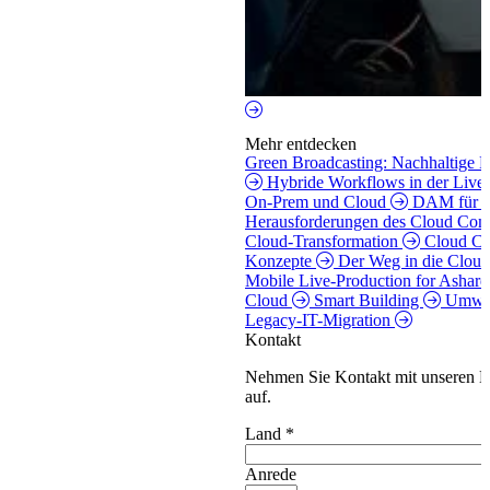
Mehr entdecken
Green Broadcasting: Nachhaltige M
Hybride Workflows in der Live
On-Prem und Cloud
DAM für S
Herausforderungen des Cloud Co
Cloud-Transformation
Cloud Co
Konzepte
Der Weg in die Cloud
Mobile Live-Production for Asha
Cloud
Smart Building
Umwel
Legacy-IT-Migration
Kontakt
Nehmen Sie Kontakt mit unseren E
auf.
Land
*
Anrede