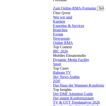
Zum Online-RMA-Formular
Schl
Über Qvest
Wer wir sind
Karriere
Expertise & Services
Branchen
Events
Newsroom
Online RMA
Top Content
IBC 2026
Mobiles Einsatzstudio
Dynamic Media Facility
Sport
Top Cases
Bahrain TV
Sky News Arabia
ZDF
Das Haus der Wannsee-Konferenz
Top Insights
Der DMF Adoption Guide
Der smarte Konferenzraum
TV & OTT Trendanalyse 2026