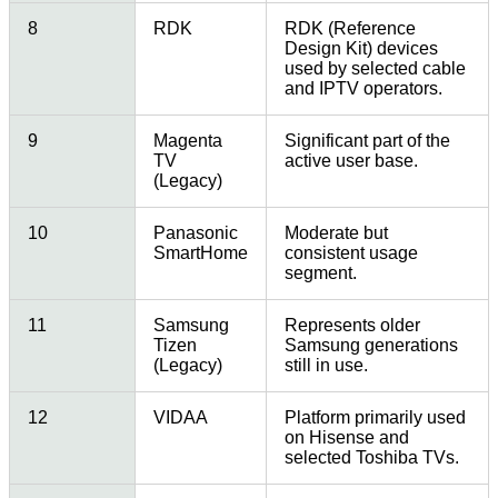
8
RDK
RDK (Reference
Design Kit) devices
used by selected cable
and IPTV operators.
9
Magenta
Significant part of the
TV
active user base.
(Legacy)
10
Panasonic
Moderate but
SmartHome
consistent usage
segment.
11
Samsung
Represents older
Tizen
Samsung generations
(Legacy)
still in use.
12
VIDAA
Platform primarily used
on Hisense and
selected Toshiba TVs.