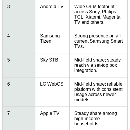
3
Android TV
Wide OEM footprint
across Sony, Philips,
TCL, Xiaomi, Magenta
TV and others.
4
Samsung
Strong presence on all
Tizen
current Samsung Smart
TVs.
5
Sky STB
Mid-field share; steady
reach via set-top box
integration.
6
LG WebOS
Mid-field share; reliable
platform with consistent
usage across newer
models.
7
Apple TV
Steady share among
high-income
households.