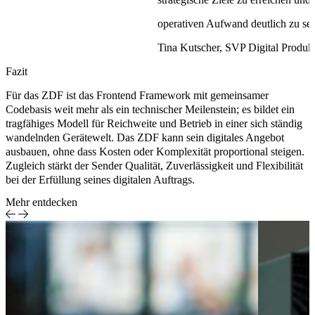
operativen Aufwand deutlich zu s
Tina Kutscher, SVP Digital Produk
Fazit
Für das ZDF ist das Frontend Framework mit gemeinsamer
Codebasis weit mehr als ein technischer Meilenstein; es bildet ein
tragfähiges Modell für Reichweite und Betrieb in einer sich ständig
wandelnden Gerätewelt. Das ZDF kann sein digitales Angebot
ausbauen, ohne dass Kosten oder Komplexität proportional steigen.
Zugleich stärkt der Sender Qualität, Zuverlässigkeit und Flexibilität
bei der Erfüllung seines digitalen Auftrags.
Mehr entdecken
Case Study
Barrierefrei
Medien &
Streaming i
Entertainment
Pathé Hom
Smart-TV-
Apps nach
RGAA