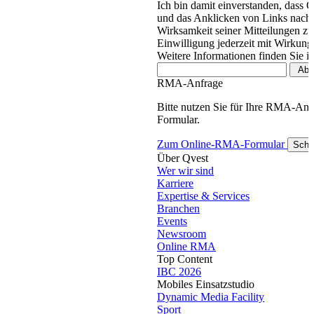
Ich bin damit einverstanden, dass 
und das Anklicken von Links nachv
Wirksamkeit seiner Mitteilungen z
Einwilligung jederzeit mit Wirkung
Weitere Informationen finden Sie i
RMA-Anfrage
Bitte nutzen Sie für Ihre RMA-An
Formular.
Zum Online-RMA-Formular
Schl
Über Qvest
Wer wir sind
Karriere
Expertise & Services
Branchen
Events
Newsroom
Online RMA
Top Content
IBC 2026
Mobiles Einsatzstudio
Dynamic Media Facility
Sport