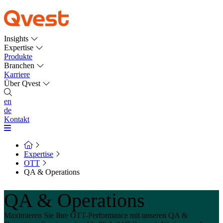
Insights
Expertise
Produkte
Branchen
Karriere
Über Qvest
en
de
Kontakt
Expertise
OTT
QA & Operations
QA & Operations
Maximieren Sie Ihre OTT-Performance mit unseren QA &