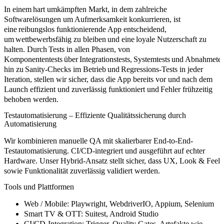
In einem hart umkämpften Markt, in dem zahlreiche
Softwarelösungen um Aufmerksamkeit konkurrieren, ist
eine reibungslos funktionierende App entscheidend,
um wettbewerbsfähig zu bleiben und eine loyale Nutzerschaft zu
halten. Durch Tests in allen Phasen, von
Komponententests über Integrationstests, Systemtests und Abnahmetest
hin zu Sanity-Checks im Betrieb und Regressions-Tests in jeder
Iteration, stellen wir sicher, dass die App bereits vor und nach dem
Launch effizient und zuverlässig funktioniert und Fehler frühzeitig
behoben werden.
Testautomatisierung – Effiziente Qualitätssicherung durch
Automatisierung
Wir kombinieren manuelle QA mit skalierbarer End-to-End-
Testautomatisierung. CI/CD-integriert und ausgeführt auf echter
Hardware. Unser Hybrid-Ansatz stellt sicher, dass UX, Look & Feel
sowie Funktionalität zuverlässig validiert werden.
Tools und Plattformen
Web / Mobile:
Playwright, WebdriverIO, Appium, Selenium
Smart TV & OTT:
Suitest, Android Studio
CI/CD-Integration:
Trigger, Quality Gates, Artefakte wie