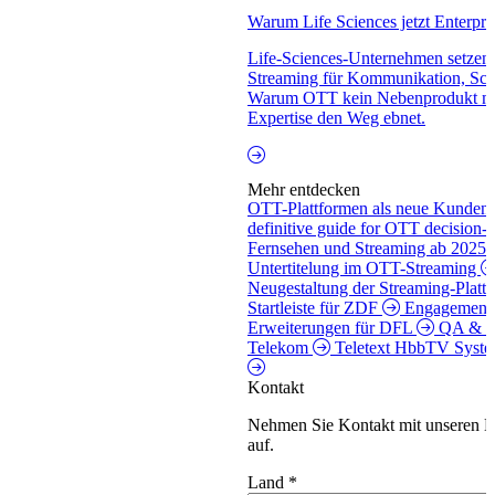
Warum Life Sciences jetzt Enterpri
Life-Sciences-Unternehmen setzen v
Streaming für Kommunikation, Sc
Warum OTT kein Nebenprodukt meh
Expertise den Weg ebnet.
Mehr entdecken
OTT-Plattformen als neue Kundensc
definitive guide for OTT decision
Fernsehen und Streaming ab 2025
Untertitelung im OTT-Streaming
Neugestaltung der Streaming-Platt
Startleiste für ZDF
Engagement 
Erweiterungen für DFL
QA & Op
Telekom
Teletext HbbTV Syst
Kontakt
Nehmen Sie Kontakt mit unseren E
auf.
Land
*