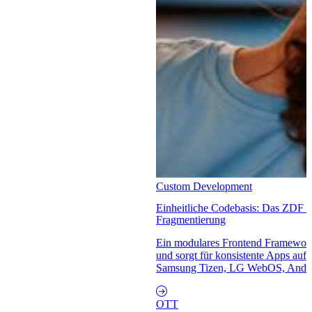
Custom Development
Einheitliche Codebasis: Das ZDF r
Fragmentierung
Ein modulares Frontend Framework
und sorgt für konsistente Apps au
Samsung Tizen, LG WebOS, Andro
OTT