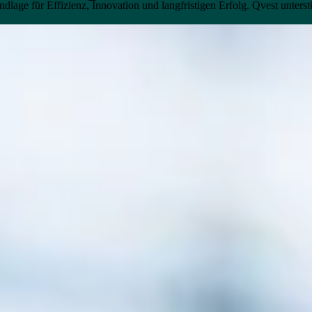
dlage für Effizienz, Innovation und langfristigen Erfolg. Qvest unters