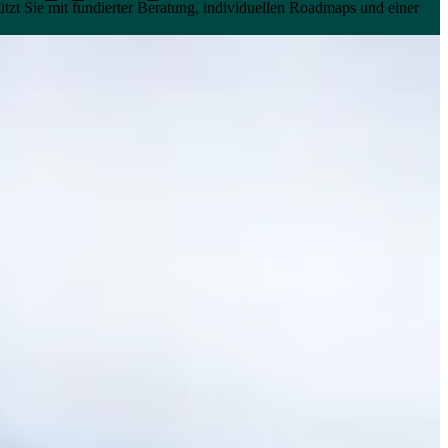
tützt Sie mit fundierter Beratung, individuellen Roadmaps und einer