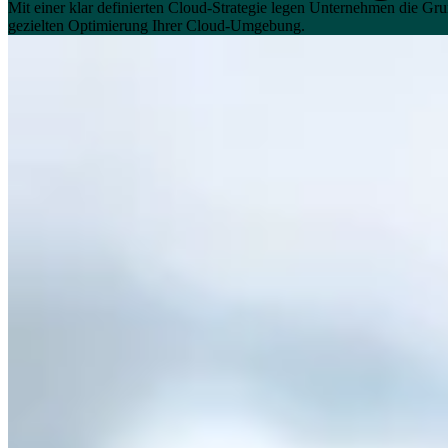
Mit einer klar definierten Cloud-Strategie legen Unternehmen die Grun
gezielten Optimierung Ihrer Cloud-Umgebung.