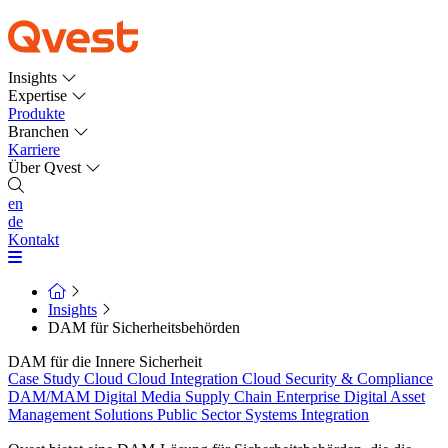
Insights
Expertise
Produkte
Branchen
Karriere
Über Qvest
en
de
Kontakt
Insights
DAM für Sicherheitsbehörden
DAM für die Innere Sicherheit
Case Study
Cloud
Cloud Integration
Cloud Security & Compliance
DAM/MAM
Digital Media Supply Chain
Enterprise Digital Asset
Management Solutions
Public Sector
Systems Integration