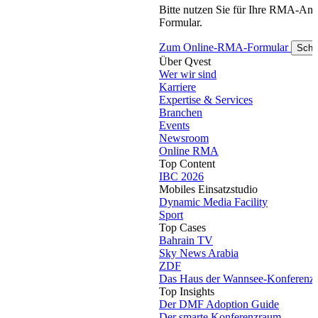
Bitte nutzen Sie für Ihre RMA-An
Formular.
Zum Online-RMA-Formular
Schl
Über Qvest
Wer wir sind
Karriere
Expertise & Services
Branchen
Events
Newsroom
Online RMA
Top Content
IBC 2026
Mobiles Einsatzstudio
Dynamic Media Facility
Sport
Top Cases
Bahrain TV
Sky News Arabia
ZDF
Das Haus der Wannsee-Konferenz
Top Insights
Der DMF Adoption Guide
Der smarte Konferenzraum