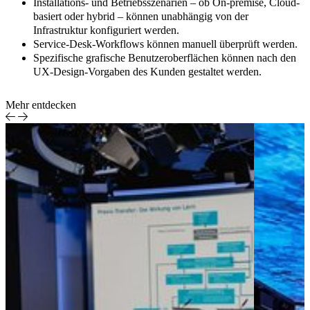
Installations- und Betriebsszenarien – ob On-premise, Cloud-
basiert oder hybrid – können unabhängig von der
Infrastruktur konfiguriert werden.
Service-Desk-Workflows können manuell überprüft werden.
Spezifische grafische Benutzeroberflächen können nach den
UX-Design-Vorgaben des Kunden gestaltet werden.
Mehr entdecken
Case Study
Barrierefreies
Medien &
Streaming in
Entertainment
Pathé Home
Smart-TV-
Apps nach
RGAA