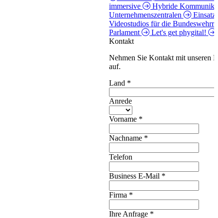
immersive
Hybride Kommunikat
Unternehmenszentralen
Einsatz
Videostudios für die Bundeswehrre
Parlament
Let's get phygital!
Kontakt
Nehmen Sie Kontakt mit unseren E
auf.
Land
*
Anrede
Vorname
*
Nachname
*
Telefon
Business E-Mail
*
Firma
*
Ihre Anfrage
*