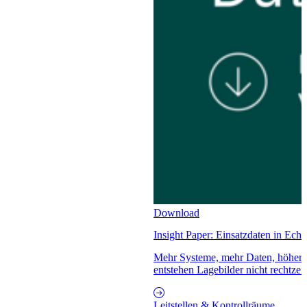
Download
Insight Paper: Einsatzdaten in Ech
Mehr Systeme, mehr Daten, höhere
entstehen Lagebilder nicht rechtzeit
Leitstellen & Kontrollräume