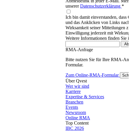
Abmeldelink in jeder E-Mail. Mehr 
unserer
Datenschutzerklärung
*
Ich bin damit einverstanden, dass 
und das Anklicken von Links nachv
Wirksamkeit seiner Mitteilungen z
Einwilligung jederzeit mit Wirkung
Weitere Informationen finden Sie i
RMA-Anfrage
Bitte nutzen Sie für Ihre RMA-An
Formular.
Zum Online-RMA-Formular
Schl
Über Qvest
Wer wir sind
Karriere
Expertise & Services
Branchen
Events
Newsroom
Online RMA
Top Content
IBC 2026