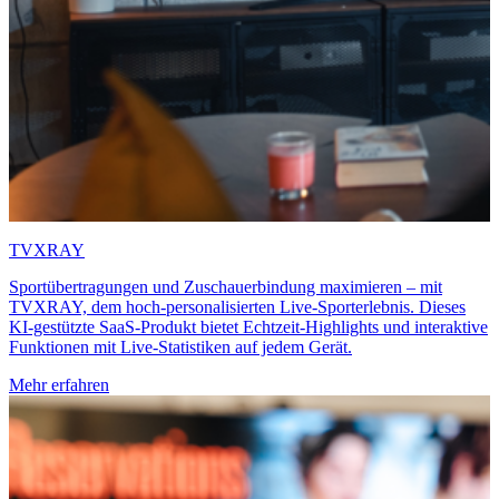
TVXRAY
Sportübertragungen und Zuschauerbindung maximieren – mit
TVXRAY, dem hoch-personalisierten Live-Sporterlebnis. Dieses
KI-gestützte SaaS-Produkt bietet Echtzeit-Highlights und interaktive
Funktionen mit Live-Statistiken auf jedem Gerät.
Mehr erfahren