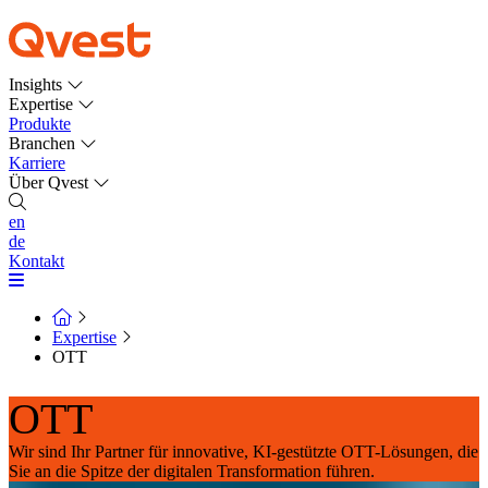
Insights
Expertise
Produkte
Branchen
Karriere
Über Qvest
en
de
Kontakt
Expertise
OTT
OTT
Wir sind Ihr Partner für innovative, KI-gestützte OTT-Lösungen, die
Sie an die Spitze der digitalen Transformation führen.