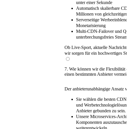
unter einer Sekunde
Automatisch skalierbare CD
Millionen von gleichzeitige
Serverseitige Werbeeinblen
Monetarisierung
Multi-CDN-Failover und Q
unterbrechungsfreies Strea
Ob Live-Sport, aktuelle Nachrichte
wir sorgen für ein
hochwertiges Str
7. Wie können wir die Flexibilität 
einen bestimmten Anbieter vermei
Der
anbieterunabhängige Ansatz
vo
Sie wählen die besten
CDN-,
und Werbetechnologielösun
Anbieter gebunden zu sein.
Unsere
Microservices-Archit
Komponenten auszutauschen,
weiterentwickeln.