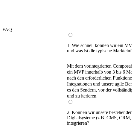
FAQ
1. Wie schnell können wir ein MVP
und was ist die typische Markteinf
Mit dem vorintegrierten
Composabl
ein MVP innerhalb von
3 bis 6 Mo
nach den erforderlichen Funktione
Integrationen
und unsere agile Bere
es den Sendern, vor der vollständig
und zu iterieren.
2. Können wir unsere bestehenden 
Digitalsysteme (z.B. CMS, CRM, B
integrieren?