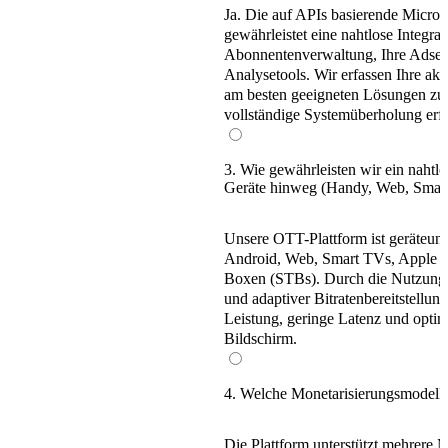
Ja. Die auf
APIs basierende Microse
gewährleistet eine nahtlose Integrat
Abonnentenverwaltung, Ihre Adse
Analysetools
. Wir erfassen Ihre akt
am besten geeigneten Lösungen zu
vollständige Systemüberholung erfo
3. Wie gewährleisten wir ein nahtlo
Geräte hinweg (Handy, Web, Smar
Unsere OTT-Plattform ist
geräteun
Android, Web, Smart TVs, Apple T
Boxen (STBs)
. Durch die Nutzun
und adaptiver Bitratenbereitstellung
Leistung, geringe Latenz und optim
Bildschirm.
4. Welche Monetarisierungsmodell
Die Plattform unterstützt
mehrere Mo