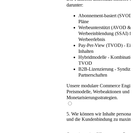
darunter:
Abonnement-basiert (SVOD
Pläne
Werbeunterstützt (AVOD &
Werbeeinblendung (SSAI) für
Werbeerlebnis
Pay-Per-View (TVOD)
- Ein
Inhalten
Hybridmodelle
- Kombinati
TVOD
B2B-Lizenzierung
- Syndizi
Partnerschaften
Unsere
modulare Commerce Engin
Preismodelle, Werbeaktionen und g
Monetarisierungsstrategien.
5. Wie können wir Inhalte persona
und die Kundenbindung zu maximi