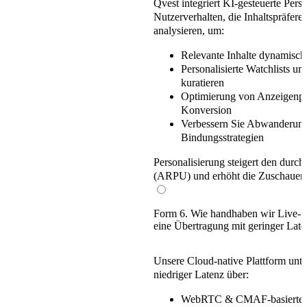
Qvest integriert
KI-gesteuerte Pers
Nutzerverhalten, die Inhaltspräfer
analysieren, um:
Relevante Inhalte dynamisch
Personalisierte Watchlists u
kuratieren
Optimierung von Anzeigenpla
Konversion
Verbessern Sie Abwanderun
Bindungsstrategien
Personalisierung steigert den
durchs
(ARPU)
und erhöht die Zuschauerl
Form 6. Wie handhaben wir Live-S
eine Übertragung mit geringer Late
Unsere
Cloud-native
Plattform unte
niedriger Latenz
über:
WebRTC & CMAF-basiertes 