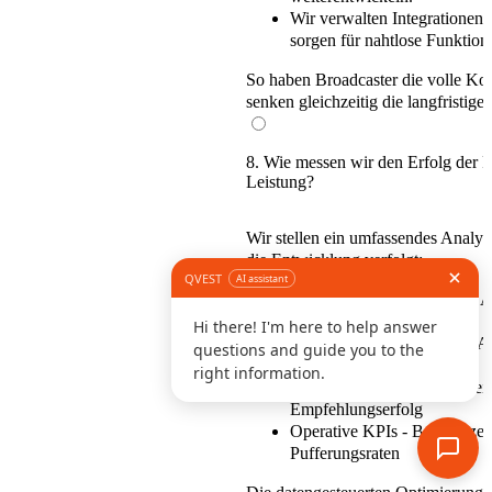
Wir verwalten Integrationen
sorgen für nahtlose Funktion
So haben
Broadcaster die volle Kon
senken gleichzeitig die langfristig
8. Wie messen wir den Erfolg der P
Leistung?
Wir stellen ein
umfassendes Analys
die Entwicklung verfolgt:
Nutzerbindung
- Sehdauer, A
Abwanderungsrisiko
Monetarisierungsleistung
- A
Werbeeinnahmen
Effektivität der Inhalte
- Meis
Empfehlungserfolg
Operative KPIs
- Betriebszei
Pufferungsraten