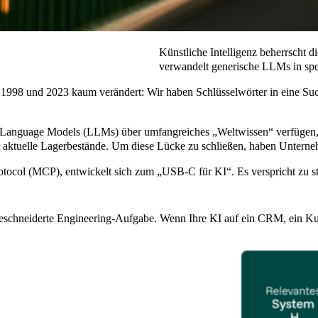
Künstliche Intelligenz beherrscht 
verwandelt generische LLMs in spezi
n 1998 und 2023 kaum verändert: Wir haben Schlüsselwörter in eine S
Language Models (LLMs) über umfangreiches „Weltwissen“ verfügen, si
aktuelle Lagerbestände. Um diese Lücke zu schließen, haben Unterneh
otocol (MCP), entwickelt sich zum „USB-C für KI“. Es verspricht zu s
geschneiderte Engineering-Aufgabe. Wenn Ihre KI auf ein CRM, ein Ku