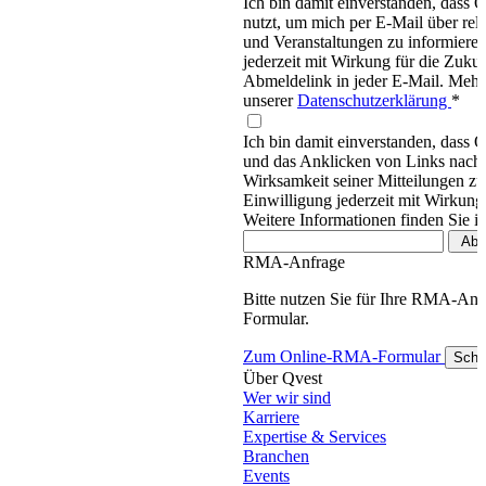
Ich bin damit einverstanden, dass
nutzt, um mich per E-Mail über re
und Veranstaltungen zu informieren
jederzeit mit Wirkung für die Zukun
Abmeldelink in jeder E-Mail. Mehr 
unserer
Datenschutzerklärung
*
Ich bin damit einverstanden, dass 
und das Anklicken von Links nachv
Wirksamkeit seiner Mitteilungen z
Einwilligung jederzeit mit Wirkung
Weitere Informationen finden Sie i
RMA-Anfrage
Bitte nutzen Sie für Ihre RMA-An
Formular.
Zum Online-RMA-Formular
Schl
Über Qvest
Wer wir sind
Karriere
Expertise & Services
Branchen
Events