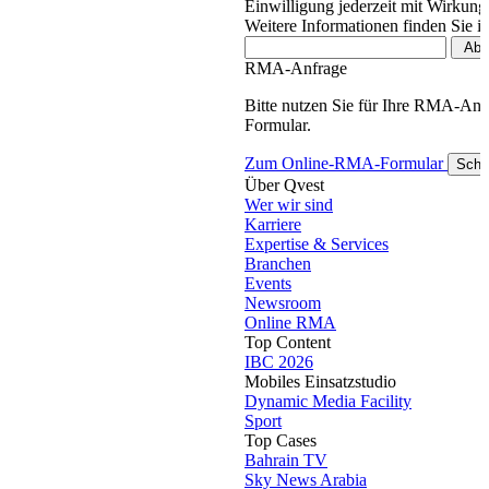
Einwilligung jederzeit mit Wirkung
Weitere Informationen finden Sie i
RMA-Anfrage
Bitte nutzen Sie für Ihre RMA-An
Formular.
Zum Online-RMA-Formular
Schl
Über Qvest
Wer wir sind
Karriere
Expertise & Services
Branchen
Events
Newsroom
Online RMA
Top Content
IBC 2026
Mobiles Einsatzstudio
Dynamic Media Facility
Sport
Top Cases
Bahrain TV
Sky News Arabia