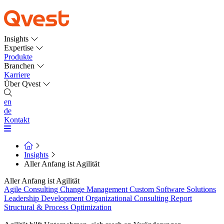
Insights
Expertise
Produkte
Branchen
Karriere
Über Qvest
en
de
Kontakt
Insights
Aller Anfang ist Agilität
Aller Anfang ist Agilität
Agile Consulting
Change Management
Custom Software Solutions
Leadership Development
Organizational Consulting
Report
Structural & Process Optimization