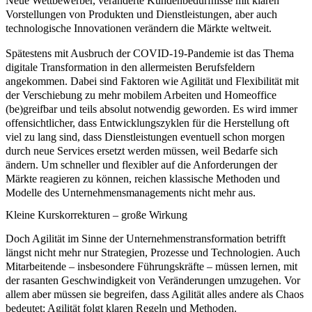
Neue Wettbewerber, veränderte Kundenbedürfnisse mit klaren
Vorstellungen von Produkten und Dienstleistungen, aber auch
technologische Innovationen verändern die Märkte weltweit.
Spätestens mit Ausbruch der COVID-19-Pandemie ist das Thema
digitale Transformation
in den allermeisten Berufsfeldern
angekommen. Dabei sind Faktoren wie
Agilität
und
Flexibilität
mit
der Verschiebung zu mehr mobilem Arbeiten und Homeoffice
(be)greifbar und teils absolut notwendig geworden. Es wird immer
offensichtlicher, dass Entwicklungszyklen für die Herstellung oft
viel zu lang sind, dass Dienstleistungen eventuell schon morgen
durch neue Services ersetzt werden müssen, weil Bedarfe sich
ändern. Um schneller und flexibler auf die Anforderungen der
Märkte reagieren zu können, reichen klassische Methoden und
Modelle des
Unternehmensmanagements
nicht mehr aus.
Kleine Kurskorrekturen – große Wirkung
Doch
Agilität
im Sinne der
Unternehmenstransformation
betrifft
längst nicht mehr nur Strategien, Prozesse und Technologien. Auch
Mitarbeitende – insbesondere Führungskräfte – müssen lernen, mit
der rasanten Geschwindigkeit von Veränderungen umzugehen. Vor
allem aber müssen sie begreifen, dass Agilität alles andere als Chaos
bedeutet: Agilität folgt
klaren Regeln
und
Methoden
.