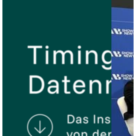
DMF
Der
Download
DMF
Report
Adoption
Medien &
Guide
Entertainment