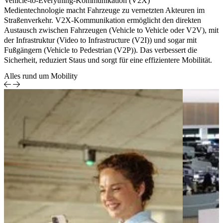
Vehicle-to-Everything-Kommunikation (V2X)
Medientechnologie macht Fahrzeuge zu vernetzten Akteuren im
Straßenverkehr. V2X-Kommunikation ermöglicht den direkten
Austausch zwischen Fahrzeugen (Vehicle to Vehicle oder V2V), mit
der Infrastruktur (Video to Infrastructure (V2I)) und sogar mit
Fußgängern (Vehicle to Pedestrian (V2P)). Das verbessert die
Sicherheit, reduziert Staus und sorgt für eine effizientere Mobilität.
Alles rund um Mobility
Produkt-,
Digitale
Service- &
logie
Transformation in
Business
ility
der
Model
time
Automobilbranche
Innovation
oration
Report
Mobility