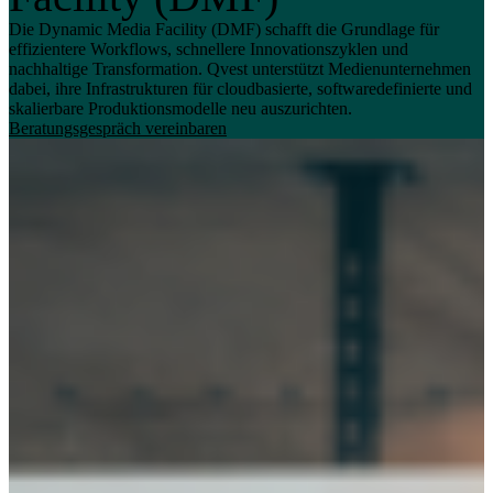
Die Dynamic Media Facility (DMF) schafft die Grundlage für
effizientere Workflows, schnellere Innovationszyklen und
nachhaltige Transformation. Qvest unterstützt Medienunternehmen
dabei, ihre Infrastrukturen für cloudbasierte, softwaredefinierte und
skalierbare Produktionsmodelle neu auszurichten.
Beratungsgespräch vereinbaren