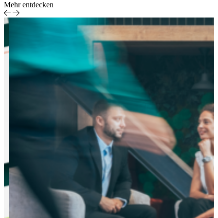
Mehr entdecken
DMF
Container in der
Perspective
Medienproduktion
Medien &
Entertainment