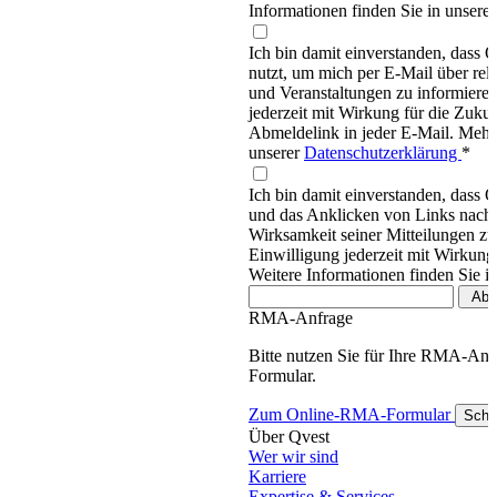
Informationen finden Sie in unsere
Ich bin damit einverstanden, dass
nutzt, um mich per E-Mail über re
und Veranstaltungen zu informieren
jederzeit mit Wirkung für die Zukun
Abmeldelink in jeder E-Mail. Mehr 
unserer
Datenschutzerklärung
*
Ich bin damit einverstanden, dass 
und das Anklicken von Links nachv
Wirksamkeit seiner Mitteilungen z
Einwilligung jederzeit mit Wirkung
Weitere Informationen finden Sie i
RMA-Anfrage
Bitte nutzen Sie für Ihre RMA-An
Formular.
Zum Online-RMA-Formular
Schl
Über Qvest
Wer wir sind
Karriere
Expertise & Services