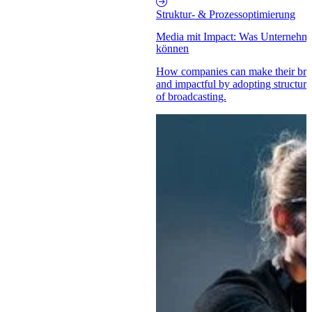
Struktur- & Prozessoptimierung
Media mit Impact: Was Unternehme
können
How companies can make their brand
and impactful by adopting structur
of broadcasting.