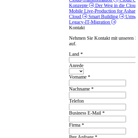
Konzepte
Der Weg in die Cloud
Mobile Live-Production for Asha
Cloud
Smart Building
Umwel
Legacy-IT-Migration
Kontakt
Nehmen Sie Kontakt mit unseren E
auf.
Land
*
Anrede
Vorname
*
Nachname
*
Telefon
Business E-Mail
*
Firma
*
Ihre Anfrage
*