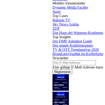
Mobiles Einsatzstudio
Dynamic Media Facility
Sport
Top Cases
Bahrain TV
Sky News Arabia
ZDF
Das Haus der Wannsee-Konferenz
Top Insights
Der DMF Adoption Guide
Der smarte Konferenzraum
TV & OTT Trendanalyse 2026
Broadcast-Qualität im Kofferforma
Newsletter
Eine gültige E-Mail-Adresse muss 
Registrieren