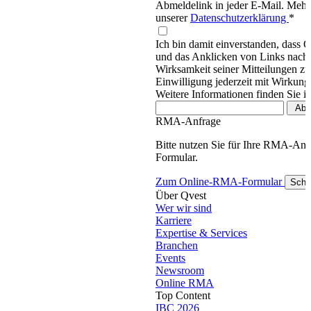
Abmeldelink in jeder E-Mail. Mehr 
unserer
Datenschutzerklärung
*
Ich bin damit einverstanden, dass 
und das Anklicken von Links nachv
Wirksamkeit seiner Mitteilungen z
Einwilligung jederzeit mit Wirkung
Weitere Informationen finden Sie i
RMA-Anfrage
Bitte nutzen Sie für Ihre RMA-An
Formular.
Zum Online-RMA-Formular
Schl
Über Qvest
Wer wir sind
Karriere
Expertise & Services
Branchen
Events
Newsroom
Online RMA
Top Content
IBC 2026