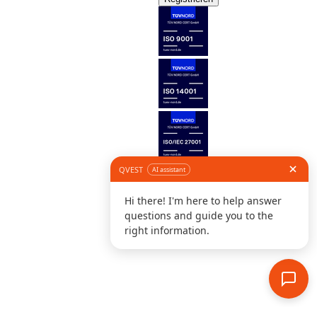
Folge uns
©
I
D
K
S
S