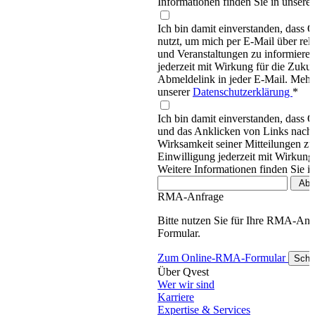
Informationen finden Sie in unsere
Ich bin damit einverstanden, dass
nutzt, um mich per E-Mail über re
und Veranstaltungen zu informieren
jederzeit mit Wirkung für die Zukun
Abmeldelink in jeder E-Mail. Mehr 
unserer
Datenschutzerklärung
*
Ich bin damit einverstanden, dass 
und das Anklicken von Links nachv
Wirksamkeit seiner Mitteilungen z
Einwilligung jederzeit mit Wirkung
Weitere Informationen finden Sie i
RMA-Anfrage
Bitte nutzen Sie für Ihre RMA-An
Formular.
Zum Online-RMA-Formular
Schl
Über Qvest
Wer wir sind
Karriere
Expertise & Services