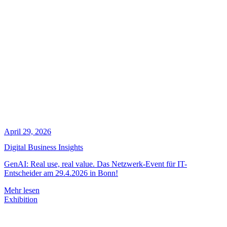
April 29, 2026
Digital Business Insights
GenAI: Real use, real value. Das Netzwerk-Event für IT-
Entscheider am 29.4.2026 in Bonn!
Mehr lesen
Exhibition