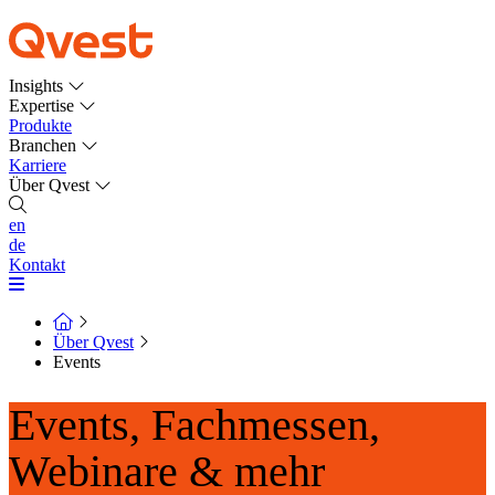
Insights
Expertise
Produkte
Branchen
Karriere
Über Qvest
en
de
Kontakt
Über Qvest
Events
Events, Fachmessen,
Webinare & mehr