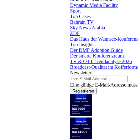
Dynamic Media Facility
Sport
Top Cases
Bahrain TV
Sky News Arabia
ZDF
Das Haus der Wannsee-Konferenz
Top Insights
Der DMF Adoption Guide
Der smarte Konferenzraum
TV & OTT Trendanalyse 2026
Broadcast-Qualität im Kofferforma
Newsletter
Eine gültige E-Mail-Adresse muss 
Registrieren