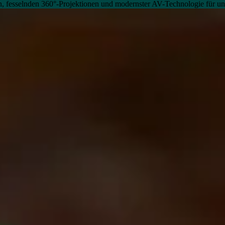
sen, fesselnden 360°-Projektionen und modernster AV-Technologie für 