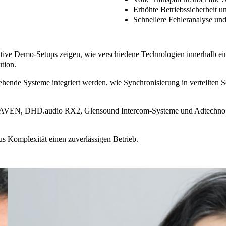
Erhöhte Betriebssicherheit
un
Schnellere Fehleranalyse
und
tive Demo-Setups zeigen, wie verschiedene Technologien innerhalb ei
ution.
ehende Systeme integriert werden, wie Synchronisierung in verteilten Se
MAVEN
,
DHD.audio RX2
,
Glensound Intercom-Systeme
und
Adtechno
s Komplexität einen zuverlässigen Betrieb.
Treva
Head,
Qvest
Australia