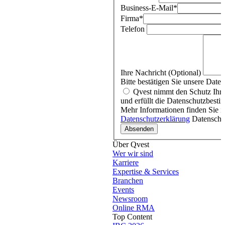
Business-E-Mail
*
Firma
*
Telefon
Ihre Nachricht (Optional)
Bitte bestätigen Sie unsere Date
Qvest nimmt den Schutz Ihrer
und erfüllt die Datenschutzbe
Mehr Informationen finden Sie i
Datenschutzerklärung
Datenschut
Über Qvest
Wer wir sind
Karriere
Expertise & Services
Branchen
Events
Newsroom
Online RMA
Top Content