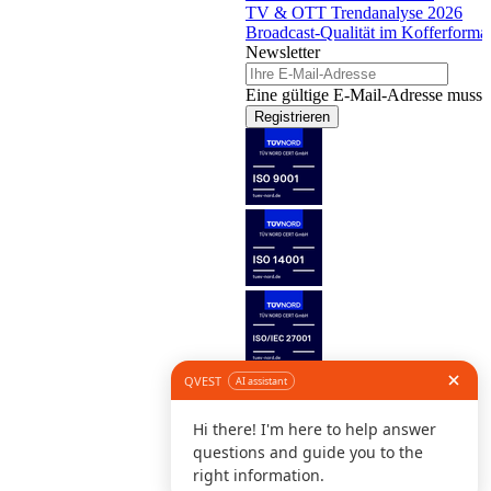
TV & OTT Trendanalyse 2026
Broadcast-Qualität im Kofferforma
Newsletter
Eine gültige E-Mail-Adresse muss 
Registrieren
Folge uns
©
I