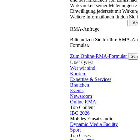
Wirksamkeit seiner Mitteilungen z
Einwilligung jederzeit mit Wirkung
Weitere Informationen finden Sie i
RMA-Anfrage
Bitte nutzen Sie für Ihre RMA-An
Formular.
Zum Online-RMA-Formular
Schl
Über Qvest
Wer wir sind
Karriere
Expertise & Services
Branchen
Events
Newsroom
Online RMA
Top Content
IBC 2026
Mobiles Einsatzstudio
Dynamic Media Facility
Sport
Top Cases