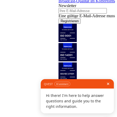
Broadcast-Qualität im Kofferforma
Newsletter
Eine gültige E-Mail-Adresse muss 
Registrieren
Folge uns
©
I
D
K