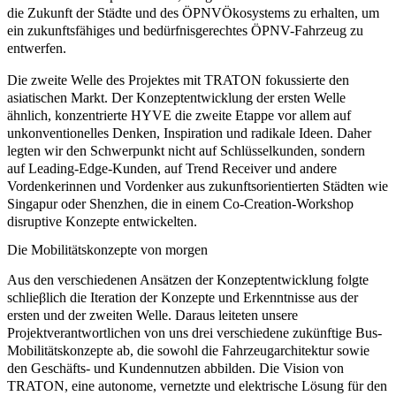
die Zukunft der Städte und des ÖPNVÖkosystems zu erhalten, um
ein
zukunftsfähiges und bedürfnisgerechtes ÖPNV-Fahrzeug
zu
entwerfen.
Die zweite Welle des Projektes mit TRATON fokussierte den
asiatischen Markt
. Der Konzeptentwicklung der ersten Welle
ähnlich, konzentrierte HYVE die zweite Etappe vor allem auf
unkonventionelles Denken, Inspiration und radikale Ideen
. Daher
legten wir den Schwerpunkt nicht auf Schlüsselkunden, sondern
auf
Leading-Edge-Kunden, auf Trend Receiver
und andere
Vordenkerinnen und Vordenker aus zukunftsorientierten Städten wie
Singapur oder Shenzhen, die in einem Co-Creation-Workshop
disruptive Konzepte
entwickelten.
Die Mobilitätskonzepte von morgen
Aus den verschiedenen Ansätzen der Konzeptentwicklung folgte
schlieβlich die
Iteration der Konzepte und Erkenntnisse
aus der
ersten und der zweiten Welle. Daraus leiteten unsere
Projektverantwortlichen von uns drei verschiedene zukünftige Bus-
Mobilitätskonzepte ab, die sowohl die Fahrzeugarchitektur sowie
den Geschäfts- und Kundennutzen abbilden. Die Vision von
TRATON, eine autonome, vernetzte und elektrische Lösung für den