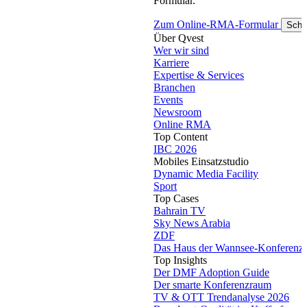
Formular.
Zum Online-RMA-Formular
Schl
Über Qvest
Wer wir sind
Karriere
Expertise & Services
Branchen
Events
Newsroom
Online RMA
Top Content
IBC 2026
Mobiles Einsatzstudio
Dynamic Media Facility
Sport
Top Cases
Bahrain TV
Sky News Arabia
ZDF
Das Haus der Wannsee-Konferenz
Top Insights
Der DMF Adoption Guide
Der smarte Konferenzraum
TV & OTT Trendanalyse 2026