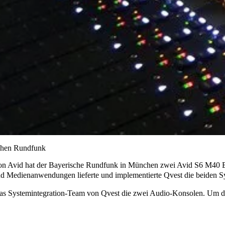
schen Rundfunk
von Avid hat der Bayerische Rundfunk in München zwei Avid S6 M40 B
nd Medienanwendungen lieferte und implementierte Qvest die beiden S
s System­integration-Team von Qvest die zwei Audio-Konsolen. Um den