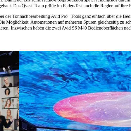
ebaut. Das Qvest Team prüfte im Fader-Test auch die Regler auf ihre Fu
ei der Tonnachbearbeitung Avid Pro | Tools ganz einfach über die Bedi
 Die Möglichkeit, Automationen auf mehreren Spuren gleichzeitig zu s
rieren. Inzwischen haben die zwei Avid S6 M40 Bedienoberflächen nac
renzräume
Die
design &
Zukunft
bau
des
e IT-
digitalen
rukturen
Lernens
low-
integration