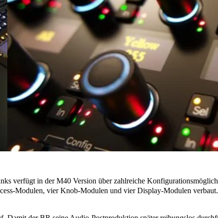
s verfügt in der M40 Version über zahlreiche Konfigurationsmöglichk
ocess-Modulen, vier Knob-Modulen und vier Display-Modulen verbaut. 
f. Damit der BR seine Audio-Postproduktion später reibungslos durchf