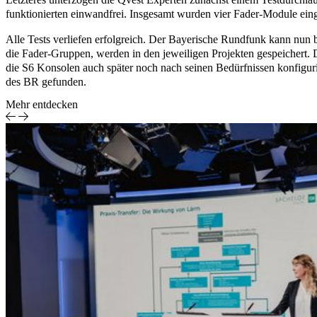
funktionierten einwandfrei. Insgesamt wurden vier Fader-Module eing
Alle Tests verliefen erfolgreich. Der Bayerische Rundfunk kann nun b
die Fader-Gruppen, werden in den jeweiligen Projekten gespeichert.
die S6 Konsolen auch später noch nach seinen Bedürfnissen konfigu
des BR gefunden.
Mehr entdecken
Konfe
rrierefreies
Studio
reaming in
Studio
athé Home
Zentral
mart-TV-
Infrast
pps nach
Workf
GAA
System