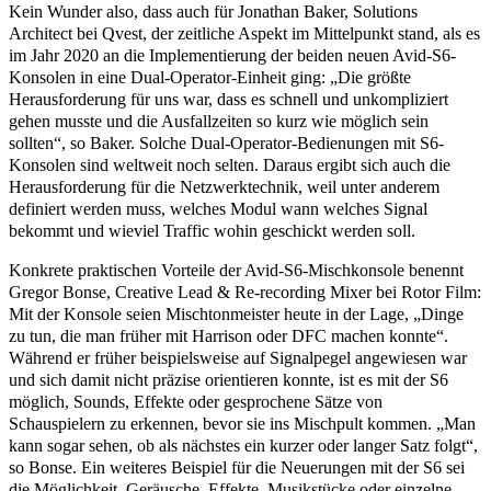
Kein Wunder also, dass auch für Jonathan Baker, Solutions
Architect bei Qvest, der zeitliche Aspekt im Mittelpunkt stand, als es
im Jahr 2020 an die Implementierung der beiden neuen
Avid-S6-
Konsolen
in eine Dual-Operator-Einheit ging: „Die größte
Herausforderung für uns war, dass es schnell und unkompliziert
gehen musste und die Ausfallzeiten so kurz wie möglich sein
sollten“, so Baker. Solche Dual-Operator-Bedienungen mit S6-
Konsolen sind weltweit noch selten. Daraus ergibt sich auch die
Herausforderung für die Netzwerktechnik, weil unter anderem
definiert werden muss, welches Modul wann welches Signal
bekommt und wieviel Traffic wohin geschickt werden soll.
Konkrete praktischen Vorteile der Avid-S6-Mischkonsole benennt
Gregor Bonse, Creative Lead & Re-recording Mixer bei Rotor Film:
Mit der Konsole seien Mischtonmeister heute in der Lage, „Dinge
zu tun, die man früher mit Harrison oder DFC machen konnte“.
Während er früher beispielsweise auf Signalpegel angewiesen war
und sich damit nicht präzise orientieren konnte, ist es mit der S6
möglich, Sounds, Effekte oder gesprochene Sätze von
Schauspielern zu erkennen, bevor sie ins Mischpult kommen. „Man
kann sogar sehen, ob als nächstes ein kurzer oder langer Satz folgt“,
so Bonse. Ein weiteres Beispiel für die Neuerungen mit der S6 sei
die Möglichkeit, Geräusche, Effekte, Musikstücke oder einzelne