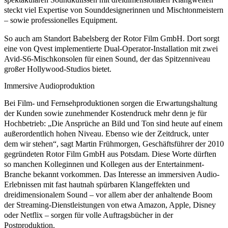
steckt viel Expertise von Sounddesignerinnen und Mischtonmeistern
– sowie professionelles Equipment.
So auch am Standort Babelsberg der Rotor Film GmbH. Dort sorgt
eine von Qvest implementierte
Dual-Operator-Installation
mit zwei
Avid-S6-Mischkonsolen
für einen Sound, der das Spitzenniveau
großer Hollywood-Studios bietet.
Immersive Audioproduktion
Bei Film- und Fernsehproduktionen sorgen die Erwartungshaltung
der Kunden sowie zunehmender Kostendruck mehr denn je für
Hochbetrieb: „Die Ansprüche an Bild und Ton sind heute auf einem
außerordentlich hohen Niveau. Ebenso wie der Zeitdruck, unter
dem wir stehen“, sagt Martin Frühmorgen, Geschäftsführer der 2010
gegründeten
Rotor Film GmbH
aus Potsdam. Diese Worte dürften
so manchen Kolleginnen und Kollegen aus der Entertainment-
Branche bekannt vorkommen. Das Interesse an immersiven Audio-
Erlebnissen mit fast hautnah spürbaren Klangeffekten und
dreidimensionalem Sound – vor allem aber der anhaltende Boom
der Streaming-Dienstleistungen von etwa Amazon, Apple, Disney
oder Netflix – sorgen für volle Auftragsbücher in der
Postproduktion.