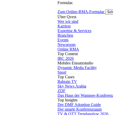
Formular.
Zum Online-RMA-Formular
Schl
Über Qvest
Wer wir sind
Karriere
Expertise & Services
Branchen
Events
Newsroom
Online RMA
Top Content
IBC 2026
Mobiles Einsatzstudio
Dynamic Media Facility
Sport
Top Cases
Bahrain TV
Sky News Arabia
ZDF
Das Haus der Wannsee-Konferenz
Top Insights
Der DMF Adoption Guide
Der smarte Konferenzraum
TV & OTT Trendanalyse 2026