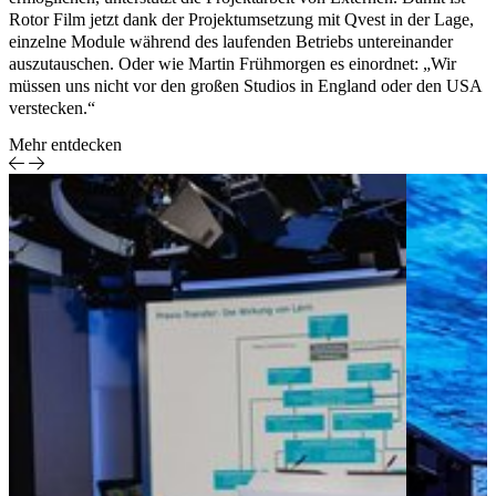
Rotor Film jetzt dank der Projektumsetzung mit Qvest in der Lage,
einzelne Module während des laufenden Betriebs untereinander
auszutauschen. Oder wie Martin Frühmorgen es einordnet: „Wir
müssen uns nicht vor den großen Studios in England oder den USA
verstecken.“
Mehr entdecken
Case Study
Barrierefreies
Medien &
Streaming in
Entertainment
Pathé Home
Smart-TV-
Apps nach
RGAA