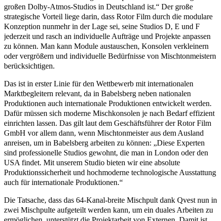
großen Dolby-Atmos-Studios
in Deutschland ist.“ Der große
strategische Vorteil liege darin, dass Rotor Film durch die modulare
Konzeption nunmehr in der Lage sei, seine Studios D, E und F
jederzeit und rasch an individuelle Aufträge und Projekte anpassen
zu können. Man kann Module austauschen, Konsolen verkleinern
oder vergrößern und individuelle Bedürfnisse von Mischtonmeistern
berücksichtigen.
Das ist in erster Linie für den Wettbewerb mit internationalen
Marktbegleitern relevant, da in Babelsberg neben nationalen
Produktionen auch internationale Produktionen entwickelt werden.
Dafür müssen sich moderne Mischkonsolen je nach Bedarf effizient
einrichten lassen. Das gilt laut dem Geschäftsführer der Rotor Film
GmbH vor allem dann, wenn Mischtonmeister aus dem Ausland
anreisen, um in Babelsberg arbeiten zu können: „Diese Experten
sind professionelle Studios gewohnt, die man in London oder den
USA findet. Mit unserem Studio bieten wir eine absolute
Produktionssicherheit und
hochmoderne technologische Ausstattung
auch für internationale Produktionen.“
Die Tatsache, dass das 64-Kanal-breite Mischpult dank Qvest nun in
zwei Mischpulte aufgeteilt werden kann, um ein duales Arbeiten zu
ermöglichen, unterstützt die Projektarbeit von Externen. Damit ist