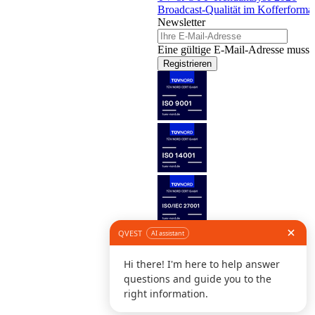
Broadcast-Qualität im Kofferforma
Newsletter
Eine gültige E-Mail-Adresse muss 
Registrieren
Folge uns
©
I
D