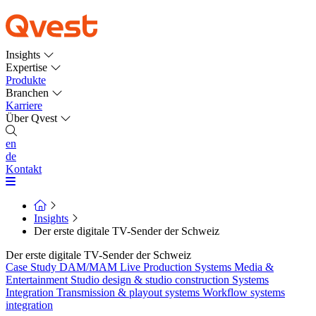
Insights
Expertise
Produkte
Branchen
Karriere
Über Qvest
en
de
Kontakt
Insights
Der erste digitale TV-Sender der Schweiz
Der erste digitale TV-Sender der Schweiz
Case Study
DAM/MAM
Live Production Systems
Media &
Entertainment
Studio design & studio construction
Systems
Integration
Transmission & playout systems
Workflow systems
integration