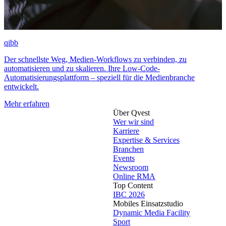
qibb
Der schnellste Weg, Medien-Workflows zu verbinden, zu
automatisieren und zu skalieren. Ihre Low-Code-
Automatisierungsplattform – speziell für die Medienbranche
entwickelt.
Mehr erfahren
Über Qvest
Wer wir sind
Karriere
Expertise & Services
Branchen
Events
Newsroom
Online RMA
Top Content
IBC 2026
Mobiles Einsatzstudio
Dynamic Media Facility
Sport