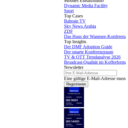
Mobiles Einsatzstudio
Dynamic Media Facility
Sport
Top Cases
Bahrain TV
Sky News Arabia
ZDF
Das Haus der Wannsee-Konferenz
Top Insights
Der DMF Adoption Guide
Der smarte Konferenzraum
TV & OTT Trendanalyse 2026
Broadcast-Qualität im Kofferforma
Newsletter
Eine gültige E-Mail-Adresse muss 
Registrieren