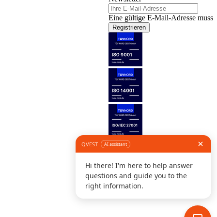
Eine gültige E-Mail-Adresse muss 
Registrieren
Folge uns
©
I
D
K
S