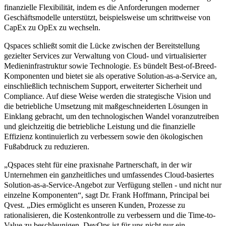
finanzielle Flexibilität, indem es die Anforderungen moderner
Geschäftsmodelle unterstützt, beispielsweise um schrittweise von
CapEx zu OpEx zu wechseln.
Qspaces schließt somit die Lücke zwischen der Bereitstellung
gezielter Services zur Verwaltung von Cloud- und virtualisierter
Medieninfrastruktur sowie Technologie. Es bündelt Best-of-Breed-
Komponenten und bietet sie als operative Solution-as-a-Service an,
einschließlich technischem Support, erweiterter Sicherheit und
Compliance. Auf diese Weise werden die strategische Vision und
die betriebliche Umsetzung mit maßgeschneiderten Lösungen in
Einklang gebracht, um den technologischen Wandel voranzutreiben
und gleichzeitig die betriebliche Leistung und die finanzielle
Effizienz kontinuierlich zu verbessern sowie den ökologischen
Fußabdruck zu reduzieren.
„Qspaces steht für eine praxisnahe Partnerschaft, in der wir
Unternehmen ein ganzheitliches und umfassendes Cloud-basiertes
Solution-as-a-Service-Angebot zur Verfügung stellen - und nicht nur
einzelne Komponenten“, sagt Dr. Frank Hoffmann, Principal bei
Qvest. „Dies ermöglicht es unseren Kunden, Prozesse zu
rationalisieren, die Kostenkontrolle zu verbessern und die Time-to-
Value zu beschleunigen. DevOps ist für uns nicht nur ein