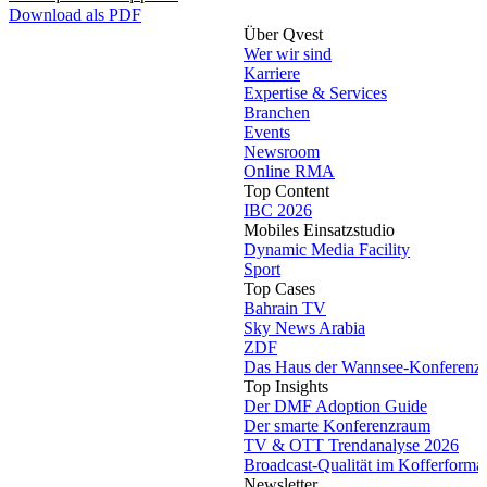
Download als PDF
Über Qvest
Wer wir sind
Karriere
Expertise & Services
Branchen
Events
Newsroom
Online RMA
Top Content
IBC 2026
Mobiles Einsatzstudio
Dynamic Media Facility
Sport
Top Cases
Bahrain TV
Sky News Arabia
ZDF
Das Haus der Wannsee-Konferenz
Top Insights
Der DMF Adoption Guide
Der smarte Konferenzraum
TV & OTT Trendanalyse 2026
Broadcast-Qualität im Kofferforma
Newsletter