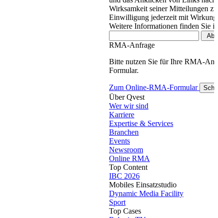
Wirksamkeit seiner Mitteilungen z
Einwilligung jederzeit mit Wirkung
Weitere Informationen finden Sie i
RMA-Anfrage
Bitte nutzen Sie für Ihre RMA-An
Formular.
Zum Online-RMA-Formular
Schl
Über Qvest
Wer wir sind
Karriere
Expertise & Services
Branchen
Events
Newsroom
Online RMA
Top Content
IBC 2026
Mobiles Einsatzstudio
Dynamic Media Facility
Sport
Top Cases